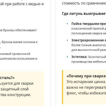
стоимость по сравнению
й при работе с медью и
Где латунь выигрывае
Пайка твердыми при
классический припой дл
е бронзы обеспечивают
полноценная сварка н
Электроэрозионная о
, бронза менее склонна к
более тонкие аналоги) 
.
для высокоточной рез
онзовой проволокой
Эстетика:
Золотистый 
одшипников скольжения и
производства мебельно
«Почему при сварке
сталь?»
Это испарение цинка.
ьзуется для сварки
важно не перегреват
 защитный слой
флюс, чтобы избежать
тва конструкции.