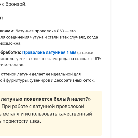
 с бронзой.
т:
поями:
Латунная проволока Л63 — это
я соединения чугуна и стали в тех случаях, когда
евозможна.
бработка:
Проволока латунная 1 мм
(а также
используется в качестве электрода на станках с ЧПУ
ки металлов.
оттенок латуни делает её идеальной для
й фурнитуры, сувениров и декоративных сеток.
 латунью появляется белый налет?»
 При работе с латунной проволокой
ь металл и использовать качественный
 пористости шва.