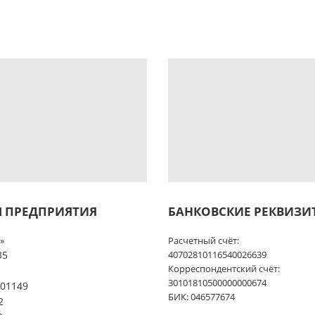
 ПРЕДПРИЯТИЯ
БАНКОВСКИЕ РЕКВИЗИ
»
Расчетный счёт:
35
40702810116540026639
Корреспондентский счёт:
1
30101810500000000674
01149
БИК: 046577674
2