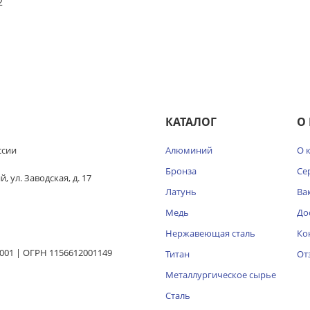
2
КАТАЛОГ
О
ссии
Алюминий
О 
Бронза
Се
 ул. Заводская, д. 17
Латунь
Ва
Медь
До
Нержавеющая сталь
Ко
001 | ОГРН 1156612001149
Титан
От
Металлургическое сырье
Сталь