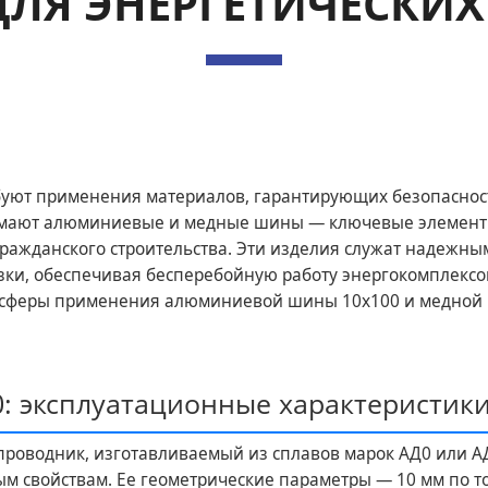
ДЛЯ ЭНЕРГЕТИЧЕСКИХ
уют применения материалов, гарантирующих безопасность
нимают алюминиевые и медные шины — ключевые элементы
ражданского строительства. Эти изделия служат надежн
ки, обеспечивая бесперебойную работу энергокомплексов
и сферы применения алюминиевой шины 10х100 и медной 
: эксплуатационные характеристик
роводник, изготавливаемый из сплавов марок АД0 или А
ым свойствам. Ее геометрические параметры — 10 мм по 