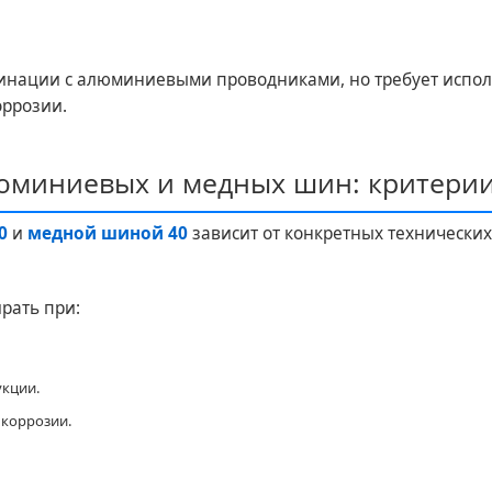
бинации с алюминиевыми проводниками, но требует испо
оррозии.
юминиевых и медных шин: критери
0
и
медной шиной 40
зависит от конкретных технически
рать при:
укции.
 коррозии.