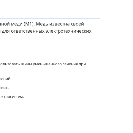
ной меди (М1). Медь известна своей
 для ответственных электротехнических
спользовать шины уменьшенного сечения при
нений.
виях.
ектросистем.